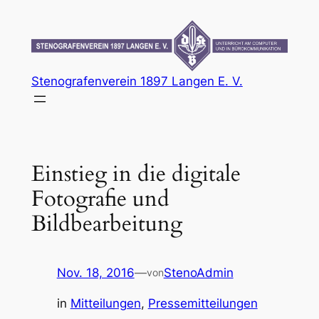
Zum
Inhalt
springen
Stenografenverein 1897 Langen E. V.
Einstieg in die digitale
Fotografie und
Bildbearbeitung
Nov. 18, 2016
—
StenoAdmin
von
in
Mitteilungen
, 
Pressemitteilungen