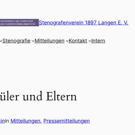
Stenografenverein 1897 Langen E. V.
Stenografie
Mitteilungen
Kontakt
Intern
üler und Eltern
in
in
Mitteilungen
, 
Pressemitteilungen