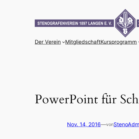
Zum
Inhalt
springen
Der Verein
Mitgliedschaft
Kursprogramm
PowerPoint für Sch
Nov. 14, 2016
—
StenoAdm
von