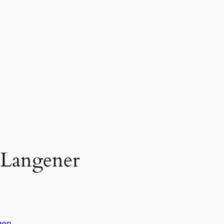
 Langener
gen