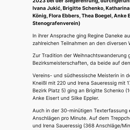
2023 bei der Siegerehrung, durchgeführ
Ivana Jukić, Brigitte Schenko, Katharin
König, Flora Ebbers, Thea Boegel, Anke Ei
Stenografenverein)
In ihrer Ansprache ging Regine Daneke auf
zahlreichen Teilnahmen an den diversen 
Zur Tradition der Weihnachtswanderung 
Bezirksmeisterschaften, da beide auf den
Vereins- und südhessische Meisterin in d
Kneißl mit 220 und Irena Saueressig mit 1
Bezirk Platz 5) ging an Brigitte Schenko (
Anke Eisert und Silke Eppler.
Auch in der 30-minütigen Texterfassung 
Anschlägen pro Minute. Auf dem Treppchen
und Irena Saueressig (368 Anschläge/Min