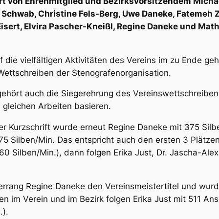
t von Ehrenmitglied und Bezirksvorsitzendem Michael 
a Schwab, Christine Fels-Berg, Uwe Daneke, Fatemeh Z
sert, Elvira Pascher-Kneißl, Regine Daneke und Mathias 
 die vielfältigen Aktivitäten des Vereins im zu Ende ge
Wettschreiben der Stenografenorganisation.
gehört auch die Siegerehrung des Vereinswettschreibe
 gleichen Arbeiten basieren.
er Kurzschrift wurde erneut Regine Daneke mit 375 Silbe
75 Silben/Min. Das entspricht auch den ersten 3 Plätzen
160 Silben/Min.), dann folgen Erika Just, Dr. Jascha-Ale
errang Regine Daneke den Vereinsmeistertitel und wurde
 im Verein und im Bezirk folgen Erika Just mit 511 An
.).