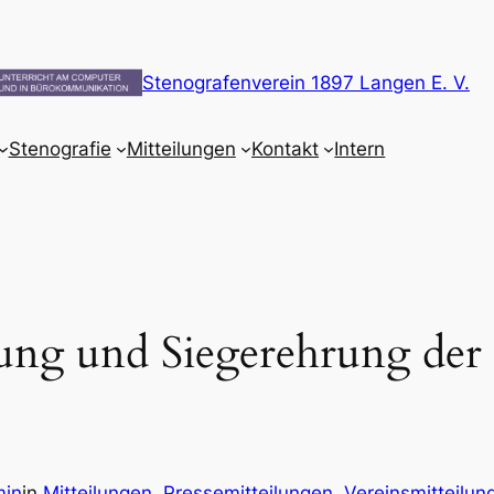
Stenografenverein 1897 Langen E. V.
Stenografie
Mitteilungen
Kontakt
Intern
ng und Siegerehrung der
min
in
Mitteilungen
, 
Pressemitteilungen
, 
Vereinsmitteilun