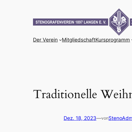
Zum
Inhalt
springen
Der Verein
Mitgliedschaft
Kursprogramm
Traditionelle Wei
Dez. 18, 2023
—
StenoAdm
von