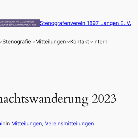
Stenografenverein 1897 Langen E. V.
Stenografie
Mitteilungen
Kontakt
Intern
hnachtswanderung 2023
in
in
Mitteilungen
, 
Vereinsmitteilungen