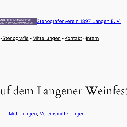
Stenografenverein 1897 Langen E. V.
Stenografie
Mitteilungen
Kontakt
Intern
uf dem Langener Weinfest
in
in
Mitteilungen
, 
Vereinsmitteilungen