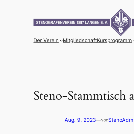
Zum
Inhalt
springen
Der Verein
Mitgliedschaft
Kursprogramm
Steno-Stammtisch a
Aug. 9, 2023
—
StenoAdm
von