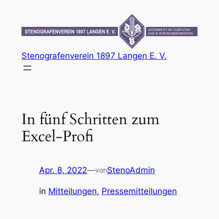
Zum
Inhalt
springen
Stenografenverein 1897 Langen E. V.
In fünf Schritten zum
Excel-Profi
Apr. 8, 2022
—
StenoAdmin
von
in
Mitteilungen
, 
Pressemitteilungen