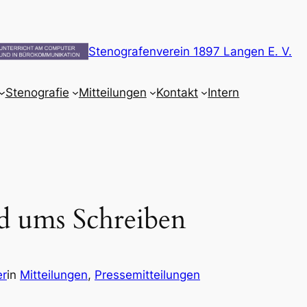
Stenografenverein 1897 Langen E. V.
Stenografie
Mitteilungen
Kontakt
Intern
d ums Schreiben
er
in
Mitteilungen
, 
Pressemitteilungen