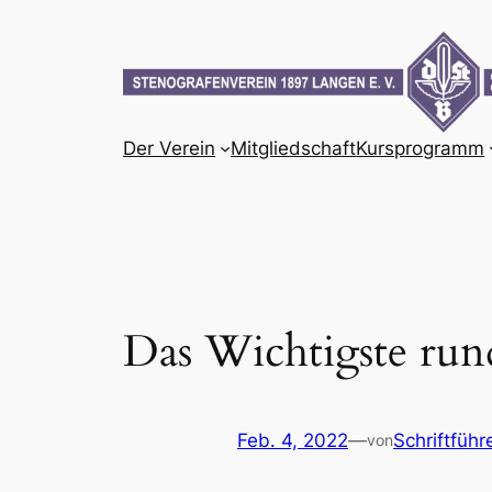
Zum
Inhalt
springen
Der Verein
Mitgliedschaft
Kursprogramm
Das Wichtigste run
Feb. 4, 2022
—
Schriftführ
von