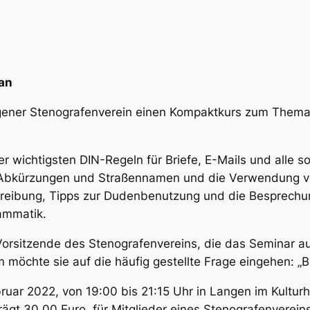
an
ngener Stenografenverein einen Kompaktkurs zum Thema
r wichtigsten DIN-Regeln für Briefe, E-Mails und alle son
 Abkürzungen und Straßennamen und die Verwendung vo
hreibung, Tipps zur Dudenbenutzung und die Besprechun
ammatik.
rsitzende des Stenografenvereins, die das Seminar auch
möchte sie auf die häufig gestellte Frage eingehen: „B
bruar 2022, von 19:00 bis 21:15 Uhr in Langen im Kultur
ägt 30,00 Euro, für Mitglieder eines Stenografenverei