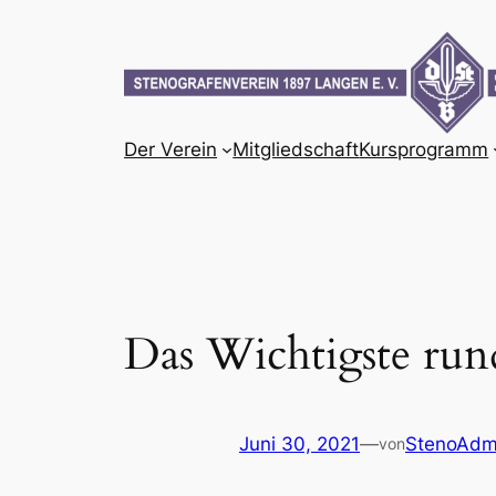
Zum
Inhalt
springen
Der Verein
Mitgliedschaft
Kursprogramm
Das Wichtigste run
Juni 30, 2021
—
StenoAdm
von