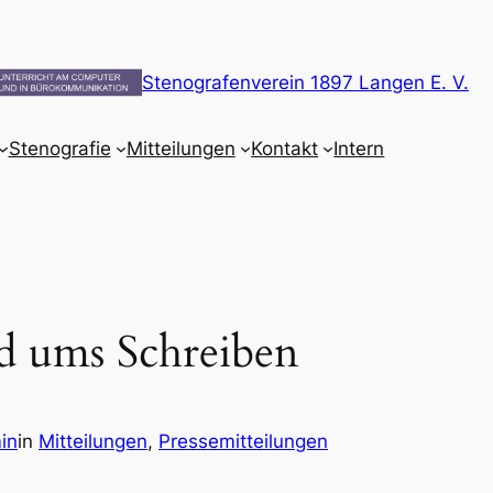
Stenografenverein 1897 Langen E. V.
Stenografie
Mitteilungen
Kontakt
Intern
d ums Schreiben
in
in
Mitteilungen
, 
Pressemitteilungen