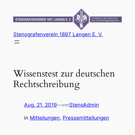
Zum
Inhalt
springen
Stenografenverein 1897 Langen E. V.
Wissenstest zur deutschen
Rechtschreibung
Aug. 21, 2019
—
StenoAdmin
von
in
Mitteilungen
, 
Pressemitteilungen