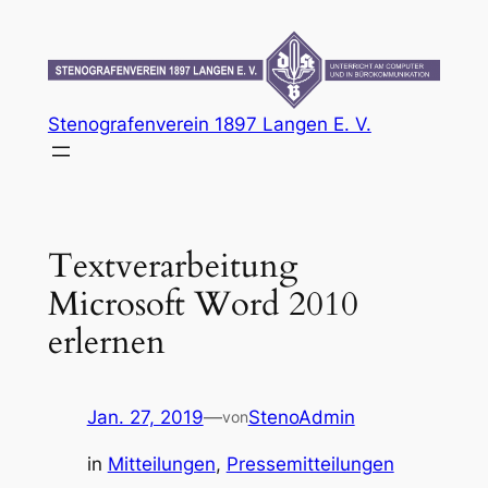
Zum
Inhalt
springen
Stenografenverein 1897 Langen E. V.
Textverarbeitung
Microsoft Word 2010
erlernen
Jan. 27, 2019
—
StenoAdmin
von
in
Mitteilungen
, 
Pressemitteilungen