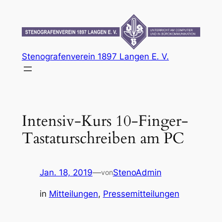
Zum
Inhalt
springen
Stenografenverein 1897 Langen E. V.
Intensiv-Kurs 10-Finger-
Tastaturschreiben am PC
Jan. 18, 2019
—
StenoAdmin
von
in
Mitteilungen
, 
Pressemitteilungen