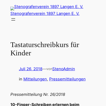
Zum
Inhalt
Stenografenverein 1897 Langen E. V.
springen
Tastaturschreibkurs für
Kinder
Juli 26, 2018
—
StenoAdmin
von
in
Mitteilungen
, 
Pressemitteilungen
Pressemitteilung Nr. 26/2018
10-Finger-Schreiben erlernen beim