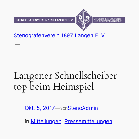
Zum
Inhalt
springen
Stenografenverein 1897 Langen E. V.
Langener Schnellscheiber
top beim Heimspiel
Okt. 5, 2017
—
StenoAdmin
von
in
Mitteilungen
, 
Pressemitteilungen