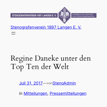
Zum
Inhalt
springen
Stenografenverein 1897 Langen E. V.
Regine Daneke unter den
Top Ten der Welt
Juli 31, 2017
—
StenoAdmin
von
in
Mitteilungen
, 
Pressemitteilungen