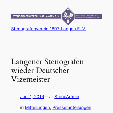
Zum
Inhalt
springen
Stenografenverein 1897 Langen E. V.
Langener Stenografen
wieder Deutscher
Vizemeister
Juni 1, 2016
—
StenoAdmin
von
in
Mitteilungen
, 
Pressemitteilungen