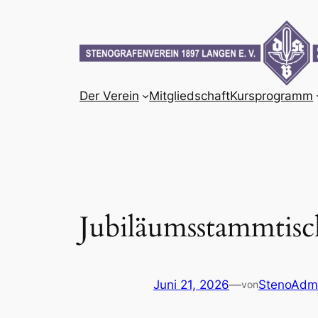
Zum
Inhalt
springen
Der Verein
Mitgliedschaft
Kursprogramm
Jubiläumsstammtisc
Juni 21, 2026
—
StenoAdm
von