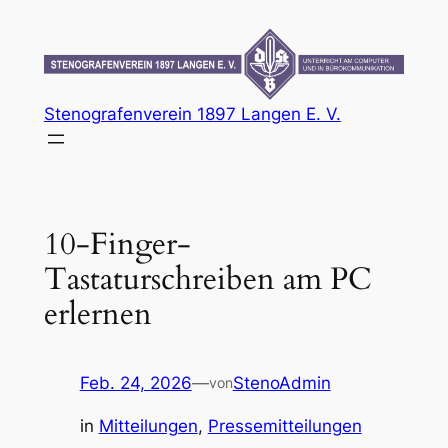
Zum
Inhalt
springen
Stenografenverein 1897 Langen E. V.
10-Finger-
Tastaturschreiben am PC
erlernen
Feb. 24, 2026
—
StenoAdmin
von
in
Mitteilungen
, 
Pressemitteilungen