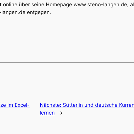
 online über seine Homepage www.steno-langen.de, abe
-langen.de entgegen.
tze im Excel-
Nächste:
Sütterlin und deutsche Kurren
lernen
→