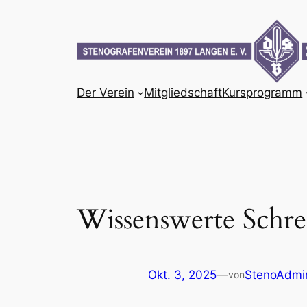
Zum
Inhalt
springen
Der Verein
Mitgliedschaft
Kursprogramm
Wissenswerte Schre
Okt. 3, 2025
—
StenoAdmi
von