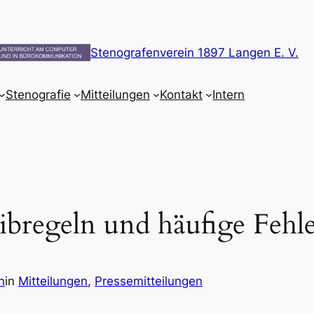
Stenografenverein 1897 Langen E. V.
Stenografie
Mitteilungen
Kontakt
Intern
ibregeln und häufige Fehl
n
in
Mitteilungen
, 
Pressemitteilungen