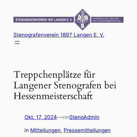
Zum
Inhalt
springen
Stenografenverein 1897 Langen E. V.
Treppchenplätze für
Langener Stenografen bei
Hessenmeisterschaft
Okt. 17, 2024
—
StenoAdmin
von
in
Mitteilungen
, 
Pressemitteilungen