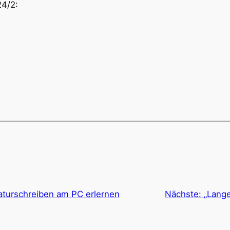
24/2:
aturschreiben am PC erlernen
Nächste:
„Lang