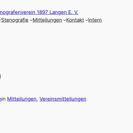
nografenverein 1897 Langen E. V.
Stenografie
Mitteilungen
Kontakt
Intern
)
n
in
Mitteilungen
, 
Vereinsmitteilungen