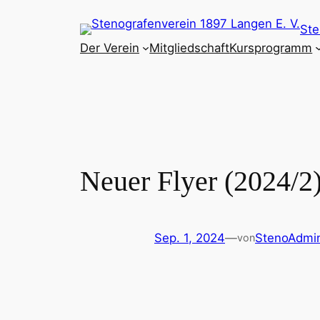
Zum
Ste
Inhalt
Der Verein
Mitgliedschaft
Kursprogramm
springen
Neuer Flyer (2024/2
Sep. 1, 2024
—
StenoAdmi
von