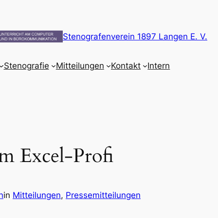
Stenografenverein 1897 Langen E. V.
Stenografie
Mitteilungen
Kontakt
Intern
um Excel-Profi
n
in
Mitteilungen
, 
Pressemitteilungen