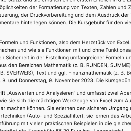
Möglichkeiten der Formatierung von Texten, Zahlen und 
euerung, der Druckvorbereitung und dem Ausdruck der T
mentare hinterlegen können. Die Kursgebühr für den vier
Formeln und Funktionen, also dem Herzstück von Excel.
chen und wie sie Funktionen mit und ohne Funktionsass
n Sicherheit in der Erstellung umfangreicher Formeln u
aus den Bereichen Mathematik (z. B. RUNDEN, SUMME), 
. SVERWEIS), Text und ggf. Finanzmathematik (z. B. B
, 8. und Donnerstag, 9. November 2023. Die Kursgebühr 
rift „Auswerten und Analysieren“ und umfasst zwei Aben
wie sie sich die mächtigen Werkzeuge von Excel zum A
ar machen können. Sie erlernen den sicheren Umgang m
hniken (Auto- und Spezialfilter), sie lernen das Arbe
nführung mit vielen praktischen Beispielen in die gleich