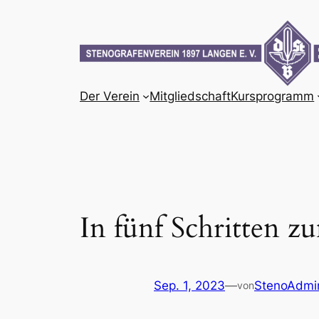
Zum
Inhalt
springen
Der Verein
Mitgliedschaft
Kursprogramm
In fünf Schritten z
Sep. 1, 2023
—
StenoAdmi
von