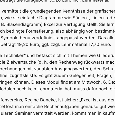
beträgt die Kursgebühr 56,20 Euro incl. Lehrmaterial.
nd vermittelt die grundlegenden Kenntnisse der grafisc
, wie sie einfache Diagramme wie Säulen-, Linien- ode
 B. Blasendiagramm) Excel zur Verfügung stellt. Sie le
ch bedingte Formatierung, also abhängig von bestimmt
Symbole benutzerdefiniert angepasst werden. Das alle
beträgt 19,20 Euro, ggf. zzgl. Lehrmaterial 17,70 Euro.
che Techniken“ und befasst sich mit Themen wie Gliede
 die Zielwertsuche (d. h. den Rechenweg rückwärts ma
erechnungen mit variablen Ausgangswerten), den Schutz
hnellzugriffsleiste. Es gibt zudem Gelegenheit, Frage
bringen können. Dieses Modul findet am Mittwoch, 6. De
odulen noch kein Lehrmaterial hat, muss dafür noch ei
envereins, Regine Daneke, ist sicher: „Excel ist aus d
cel löst man einfache Rechenaufgaben genauso gut wie
odularen Seminar vermittelt werden, kommt man in kau