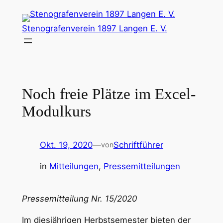
Zum
Inhalt
Stenografenverein 1897 Langen E. V.
springen
Noch freie Plätze im Excel-
Modulkurs
Okt. 19, 2020
—
Schriftführer
von
in
Mitteilungen
, 
Pressemitteilungen
Pressemitteilung Nr. 15/2020
Im diesjährigen Herbstsemester bieten der