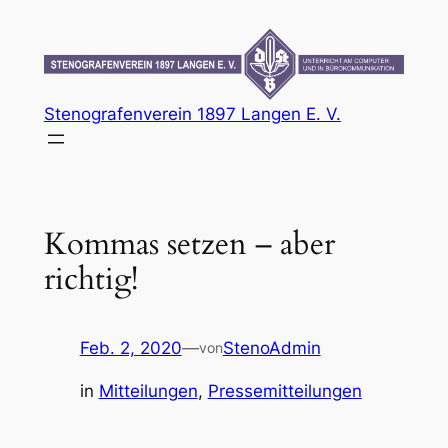
Zum
Inhalt
springen
Stenografenverein 1897 Langen E. V.
Kommas setzen – aber
richtig!
Feb. 2, 2020
—
StenoAdmin
von
in
Mitteilungen
, 
Pressemitteilungen