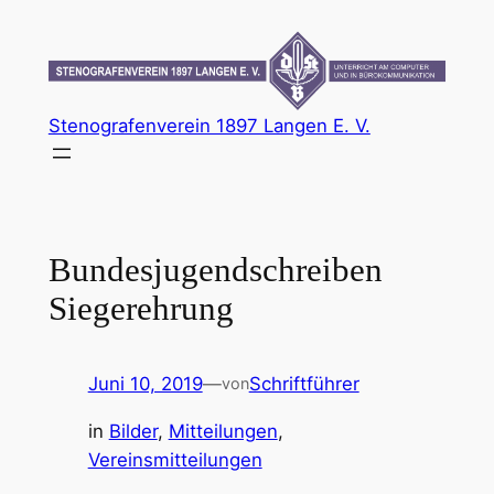
Zum
Inhalt
springen
Stenografenverein 1897 Langen E. V.
Bundesjugendschreiben
Siegerehrung
Juni 10, 2019
—
Schriftführer
von
in
Bilder
, 
Mitteilungen
, 
Vereinsmitteilungen