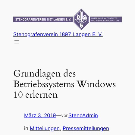
Zum
Inhalt
springen
Stenografenverein 1897 Langen E. V.
Grundlagen des
Betriebssystems Windows
10 erlernen
März 3, 2019
—
StenoAdmin
von
in
Mitteilungen
, 
Pressemitteilungen