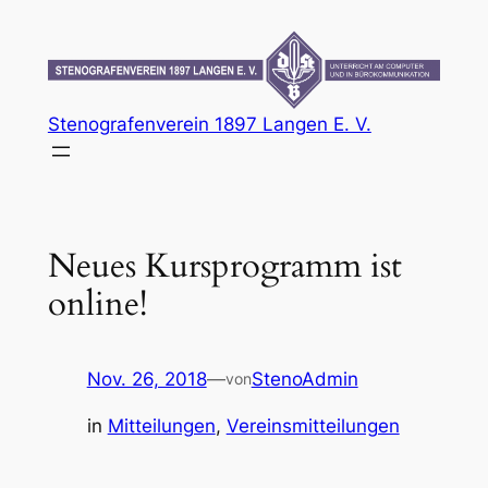
Zum
Inhalt
springen
Stenografenverein 1897 Langen E. V.
Neues Kursprogramm ist
online!
Nov. 26, 2018
—
StenoAdmin
von
in
Mitteilungen
, 
Vereinsmitteilungen