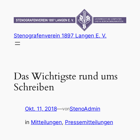
Zum
Inhalt
springen
Stenografenverein 1897 Langen E. V.
Das Wichtigste rund ums
Schreiben
Okt. 11, 2018
—
StenoAdmin
von
in
Mitteilungen
, 
Pressemitteilungen