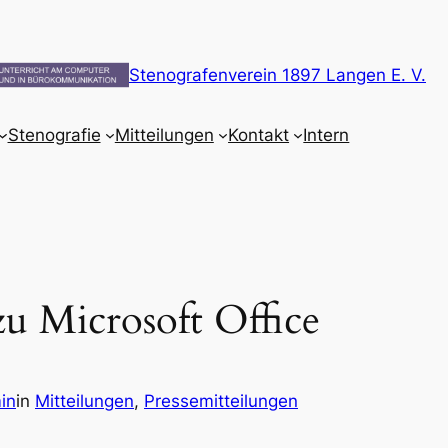
Stenografenverein 1897 Langen E. V.
Stenografie
Mitteilungen
Kontakt
Intern
zu Microsoft Office
in
in
Mitteilungen
, 
Pressemitteilungen