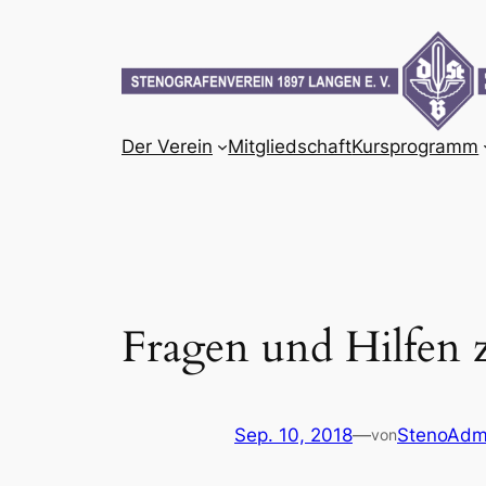
Zum
Inhalt
springen
Der Verein
Mitgliedschaft
Kursprogramm
Fragen und Hilfen 
Sep. 10, 2018
—
StenoAdm
von