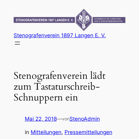
Zum
Inhalt
springen
Stenografenverein 1897 Langen E. V.
Stenografenverein lädt
zum Tastaturschreib-
Schnuppern ein
Mai 22, 2018
—
StenoAdmin
von
in
Mitteilungen
, 
Pressemitteilungen