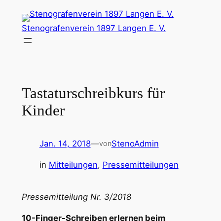
Zum
Inhalt
Stenografenverein 1897 Langen E. V.
springen
Tastaturschreibkurs für
Kinder
Jan. 14, 2018
—
StenoAdmin
von
in
Mitteilungen
, 
Pressemitteilungen
Pressemitteilung Nr. 3/2018
10-Finger-Schreiben erlernen beim