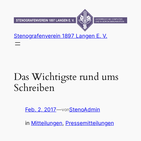
Zum
Inhalt
springen
Stenografenverein 1897 Langen E. V.
Das Wichtigste rund ums
Schreiben
Feb. 2, 2017
—
StenoAdmin
von
in
Mitteilungen
, 
Pressemitteilungen