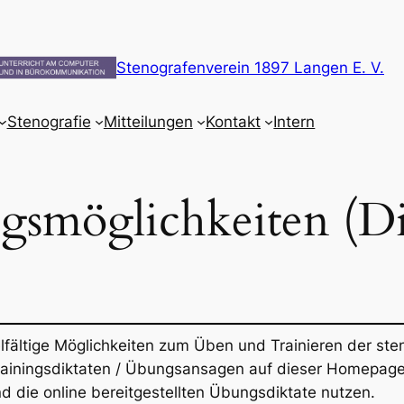
Stenografenverein 1897 Langen E. V.
Stenografie
Mitteilungen
Kontakt
Intern
smöglichkeiten (Di
elfältige Möglichkeiten zum Üben und Trainieren der st
 Trainingsdiktaten / Übungsansagen auf dieser Homepage
 die online bereitgestellten Übungsdiktate nutzen.