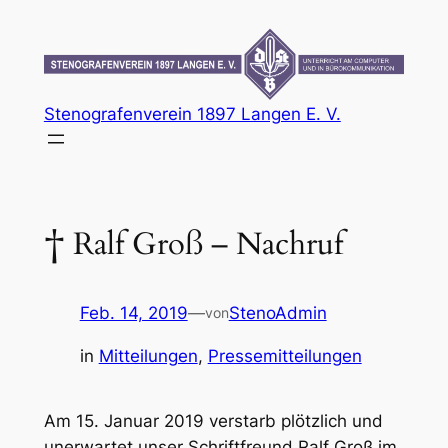
Zum
Inhalt
springen
Stenografenverein 1897 Langen E. V.
† Ralf Groß – Nachruf
Feb. 14, 2019
—
StenoAdmin
von
in
Mitteilungen
, 
Pressemitteilungen
Am 15. Januar 2019 verstarb plötzlich und
unerwartet unser Schriftfreund Ralf Groß im