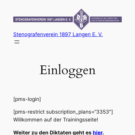
Zum
Inhalt
springen
Stenografenverein 1897 Langen E. V.
Einloggen
[pms-login]
[pms-restrict subscription_plans=“3353″]
Willkommen auf der Trainingsseite!
Weiter zu den Diktaten geht es
hier
.