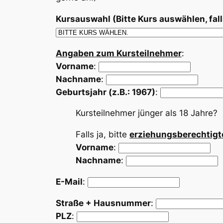
Kursauswahl (Bitte Kurs auswählen, falls
Angaben zum Kursteilnehmer
:
Vorname
:
Nachname
:
Geburtsjahr (z.B.: 1967)
:
Kursteilnehmer jünger als 18 Jahr
Falls ja, bitte
erziehungsberechtig
Vorname
:
Nachname
:
E-Mail
:
Straße + Hausnummer
:
PLZ
: