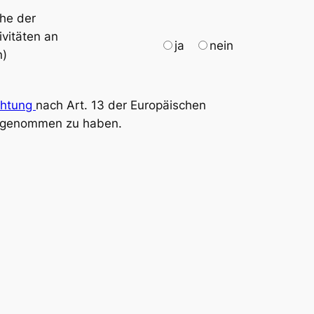
che der
vitäten an
ja
nein
n)
chtung
nach Art. 13 der Europäischen
s genommen zu haben.