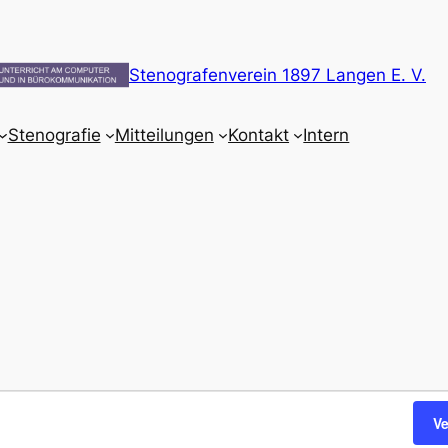
Stenografenverein 1897 Langen E. V.
Stenografie
Mitteilungen
Kontakt
Intern
V