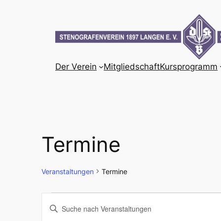
Der Verein
Mitgliedschaft
Kursprogramm
Termine
Veranstaltungen
Termine
Veranstaltungen
Veranstaltungen
Bitte
Schlüsselwort